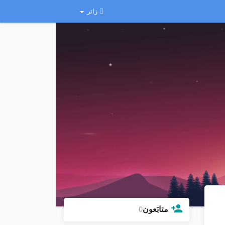
زائر
متابَعون
0