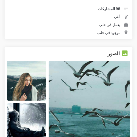
98
المشاركات
أنثى
يعمل في حلب
موجود في حلب
الصور